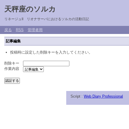
天秤座のソルカ
リネージュII リオナサーバにおけるソルカの活動日記
戻る
RSS
管理者用
記事編集
投稿時に設定した削除キーを入力してください。
削除キー
作業内容
Script :
Web Diary Professional