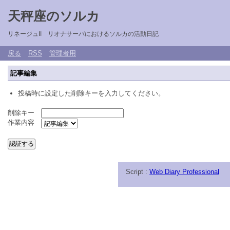
天秤座のソルカ
リネージュII リオナサーバにおけるソルカの活動日記
戻る
RSS
管理者用
記事編集
投稿時に設定した削除キーを入力してください。
削除キー
作業内容
Script :
Web Diary Professional