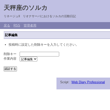
天秤座のソルカ
リネージュII リオナサーバにおけるソルカの活動日記
戻る
RSS
管理者用
記事編集
投稿時に設定した削除キーを入力してください。
削除キー
作業内容
Script :
Web Diary Professional