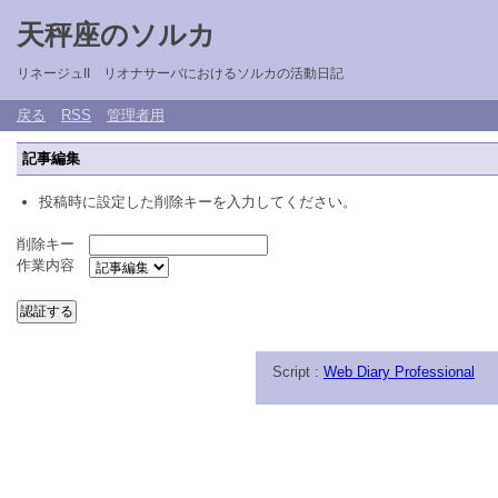
天秤座のソルカ
リネージュII リオナサーバにおけるソルカの活動日記
戻る
RSS
管理者用
記事編集
投稿時に設定した削除キーを入力してください。
削除キー
作業内容
Script :
Web Diary Professional