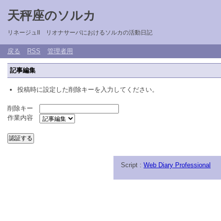
天秤座のソルカ
リネージュII リオナサーバにおけるソルカの活動日記
戻る
RSS
管理者用
記事編集
投稿時に設定した削除キーを入力してください。
削除キー
作業内容
Script :
Web Diary Professional