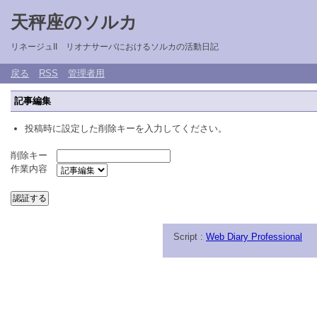
天秤座のソルカ
リネージュII リオナサーバにおけるソルカの活動日記
戻る
RSS
管理者用
記事編集
投稿時に設定した削除キーを入力してください。
削除キー
作業内容
Script :
Web Diary Professional