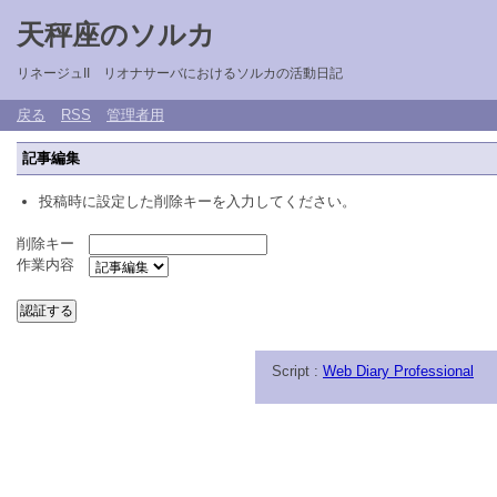
天秤座のソルカ
リネージュII リオナサーバにおけるソルカの活動日記
戻る
RSS
管理者用
記事編集
投稿時に設定した削除キーを入力してください。
削除キー
作業内容
Script :
Web Diary Professional