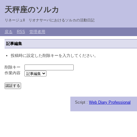
天秤座のソルカ
リネージュII リオナサーバにおけるソルカの活動日記
戻る
RSS
管理者用
記事編集
投稿時に設定した削除キーを入力してください。
削除キー
作業内容
Script :
Web Diary Professional