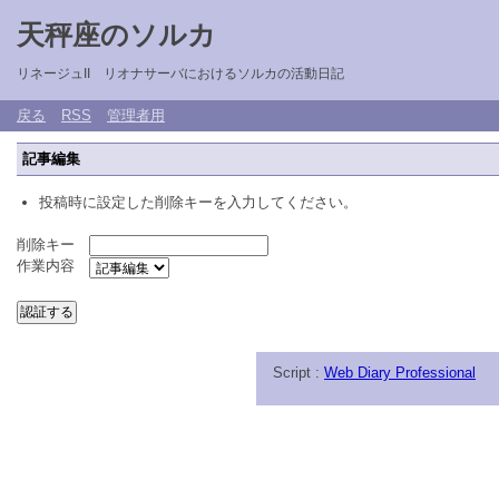
天秤座のソルカ
リネージュII リオナサーバにおけるソルカの活動日記
戻る
RSS
管理者用
記事編集
投稿時に設定した削除キーを入力してください。
削除キー
作業内容
Script :
Web Diary Professional