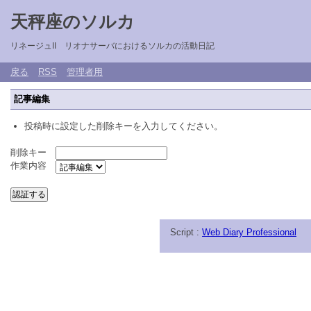
天秤座のソルカ
リネージュII リオナサーバにおけるソルカの活動日記
戻る
RSS
管理者用
記事編集
投稿時に設定した削除キーを入力してください。
削除キー
作業内容
Script :
Web Diary Professional