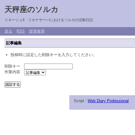
天秤座のソルカ
リネージュII リオナサーバにおけるソルカの活動日記
戻る
RSS
管理者用
記事編集
投稿時に設定した削除キーを入力してください。
削除キー
作業内容
Script :
Web Diary Professional