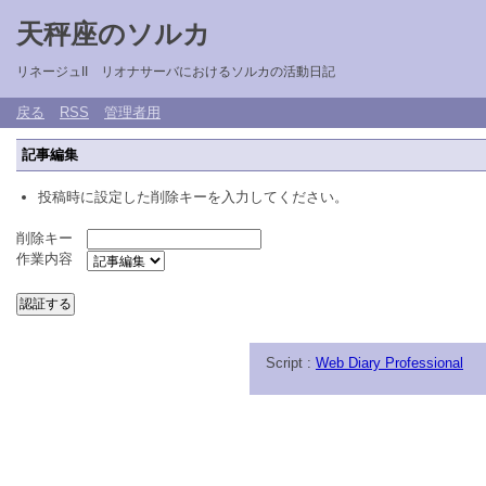
天秤座のソルカ
リネージュII リオナサーバにおけるソルカの活動日記
戻る
RSS
管理者用
記事編集
投稿時に設定した削除キーを入力してください。
削除キー
作業内容
Script :
Web Diary Professional