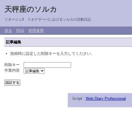
天秤座のソルカ
リネージュII リオナサーバにおけるソルカの活動日記
戻る
RSS
管理者用
記事編集
投稿時に設定した削除キーを入力してください。
削除キー
作業内容
Script :
Web Diary Professional