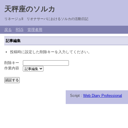
天秤座のソルカ
リネージュII リオナサーバにおけるソルカの活動日記
戻る
RSS
管理者用
記事編集
投稿時に設定した削除キーを入力してください。
削除キー
作業内容
Script :
Web Diary Professional