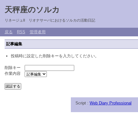
天秤座のソルカ
リネージュII リオナサーバにおけるソルカの活動日記
戻る
RSS
管理者用
記事編集
投稿時に設定した削除キーを入力してください。
削除キー
作業内容
Script :
Web Diary Professional