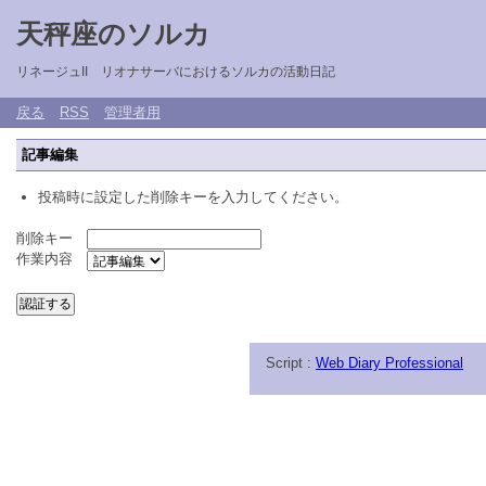
天秤座のソルカ
リネージュII リオナサーバにおけるソルカの活動日記
戻る
RSS
管理者用
記事編集
投稿時に設定した削除キーを入力してください。
削除キー
作業内容
Script :
Web Diary Professional