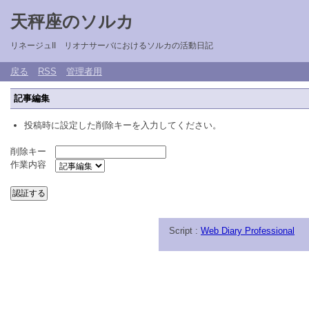
天秤座のソルカ
リネージュII リオナサーバにおけるソルカの活動日記
戻る
RSS
管理者用
記事編集
投稿時に設定した削除キーを入力してください。
削除キー
作業内容
Script :
Web Diary Professional