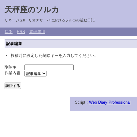
天秤座のソルカ
リネージュII リオナサーバにおけるソルカの活動日記
戻る
RSS
管理者用
記事編集
投稿時に設定した削除キーを入力してください。
削除キー
作業内容
Script :
Web Diary Professional