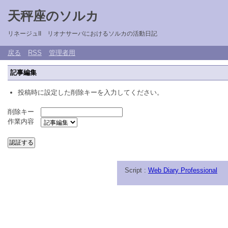
天秤座のソルカ
リネージュII リオナサーバにおけるソルカの活動日記
戻る
RSS
管理者用
記事編集
投稿時に設定した削除キーを入力してください。
削除キー
作業内容
Script :
Web Diary Professional