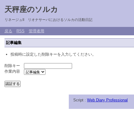
天秤座のソルカ
リネージュII リオナサーバにおけるソルカの活動日記
戻る
RSS
管理者用
記事編集
投稿時に設定した削除キーを入力してください。
削除キー
作業内容
Script :
Web Diary Professional