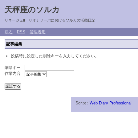
天秤座のソルカ
リネージュII リオナサーバにおけるソルカの活動日記
戻る
RSS
管理者用
記事編集
投稿時に設定した削除キーを入力してください。
削除キー
作業内容
Script :
Web Diary Professional