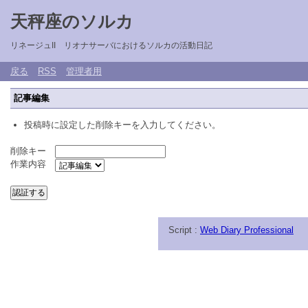
天秤座のソルカ
リネージュII リオナサーバにおけるソルカの活動日記
戻る
RSS
管理者用
記事編集
投稿時に設定した削除キーを入力してください。
削除キー
作業内容
Script :
Web Diary Professional