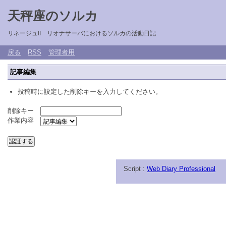
天秤座のソルカ
リネージュII リオナサーバにおけるソルカの活動日記
戻る
RSS
管理者用
記事編集
投稿時に設定した削除キーを入力してください。
削除キー
作業内容
Script :
Web Diary Professional