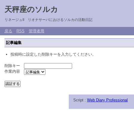
天秤座のソルカ
リネージュII リオナサーバにおけるソルカの活動日記
戻る
RSS
管理者用
記事編集
投稿時に設定した削除キーを入力してください。
削除キー
作業内容
Script :
Web Diary Professional