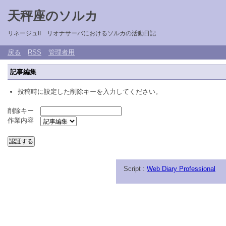
天秤座のソルカ
リネージュII リオナサーバにおけるソルカの活動日記
戻る
RSS
管理者用
記事編集
投稿時に設定した削除キーを入力してください。
削除キー
作業内容
Script :
Web Diary Professional