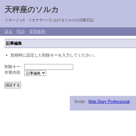
天秤座のソルカ
リネージュII リオナサーバにおけるソルカの活動日記
戻る
RSS
管理者用
記事編集
投稿時に設定した削除キーを入力してください。
削除キー
作業内容
Script :
Web Diary Professional