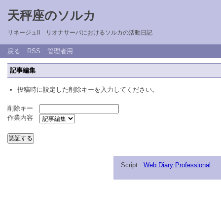
天秤座のソルカ
リネージュII リオナサーバにおけるソルカの活動日記
戻る
RSS
管理者用
記事編集
投稿時に設定した削除キーを入力してください。
削除キー
作業内容
Script :
Web Diary Professional