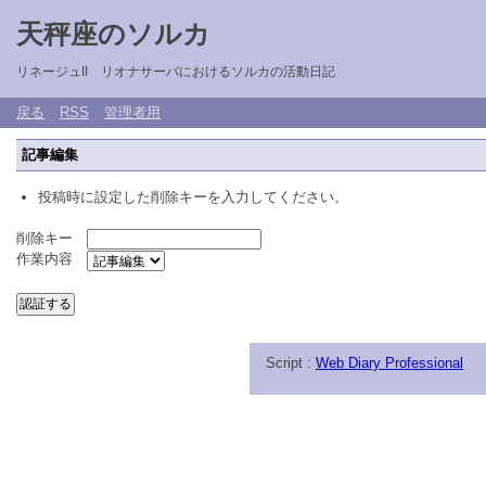
天秤座のソルカ
リネージュII リオナサーバにおけるソルカの活動日記
戻る
RSS
管理者用
記事編集
投稿時に設定した削除キーを入力してください。
削除キー
作業内容
Script :
Web Diary Professional