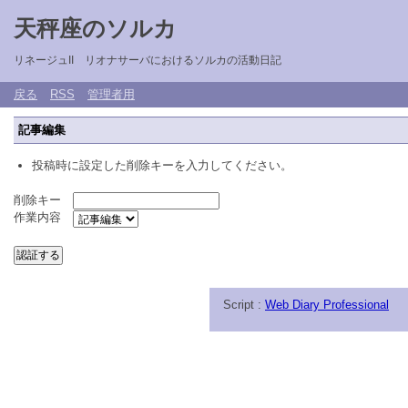
天秤座のソルカ
リネージュII リオナサーバにおけるソルカの活動日記
戻る
RSS
管理者用
記事編集
投稿時に設定した削除キーを入力してください。
削除キー
作業内容
Script :
Web Diary Professional