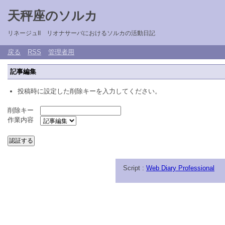
天秤座のソルカ
リネージュII リオナサーバにおけるソルカの活動日記
戻る
RSS
管理者用
記事編集
投稿時に設定した削除キーを入力してください。
削除キー
作業内容
Script :
Web Diary Professional