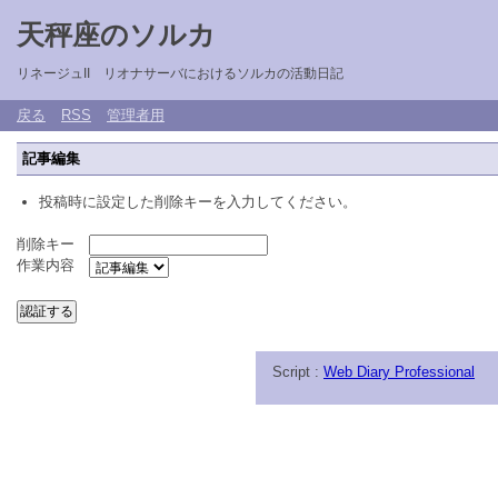
天秤座のソルカ
リネージュII リオナサーバにおけるソルカの活動日記
戻る
RSS
管理者用
記事編集
投稿時に設定した削除キーを入力してください。
削除キー
作業内容
Script :
Web Diary Professional