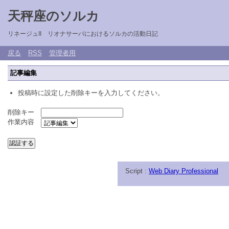
天秤座のソルカ
リネージュII リオナサーバにおけるソルカの活動日記
戻る
RSS
管理者用
記事編集
投稿時に設定した削除キーを入力してください。
削除キー
作業内容
Script :
Web Diary Professional