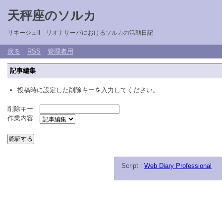
天秤座のソルカ
リネージュII リオナサーバにおけるソルカの活動日記
戻る
RSS
管理者用
記事編集
投稿時に設定した削除キーを入力してください。
削除キー
作業内容
Script :
Web Diary Professional