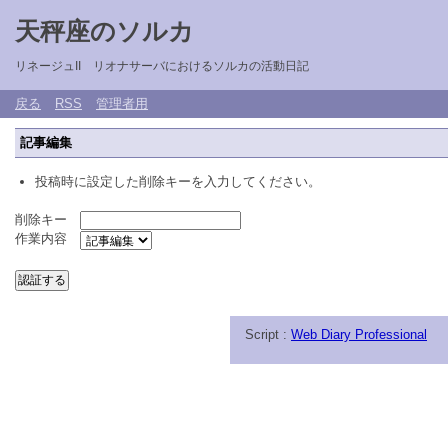
天秤座のソルカ
リネージュII リオナサーバにおけるソルカの活動日記
戻る
RSS
管理者用
記事編集
投稿時に設定した削除キーを入力してください。
削除キー
作業内容
Script :
Web Diary Professional