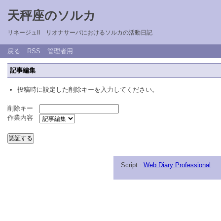
天秤座のソルカ
リネージュII リオナサーバにおけるソルカの活動日記
戻る
RSS
管理者用
記事編集
投稿時に設定した削除キーを入力してください。
削除キー
作業内容
Script :
Web Diary Professional