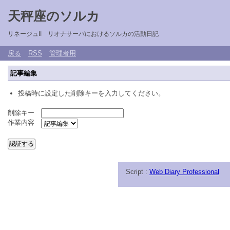
天秤座のソルカ
リネージュII リオナサーバにおけるソルカの活動日記
戻る
RSS
管理者用
記事編集
投稿時に設定した削除キーを入力してください。
削除キー
作業内容
Script :
Web Diary Professional