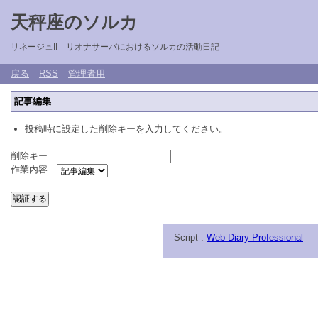
天秤座のソルカ
リネージュII リオナサーバにおけるソルカの活動日記
戻る
RSS
管理者用
記事編集
投稿時に設定した削除キーを入力してください。
削除キー
作業内容
Script :
Web Diary Professional