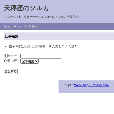
天秤座のソルカ
リネージュII リオナサーバにおけるソルカの活動日記
戻る
RSS
管理者用
記事編集
投稿時に設定した削除キーを入力してください。
削除キー
作業内容
Script :
Web Diary Professional