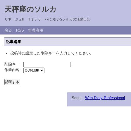
天秤座のソルカ
リネージュII リオナサーバにおけるソルカの活動日記
戻る
RSS
管理者用
記事編集
投稿時に設定した削除キーを入力してください。
削除キー
作業内容
Script :
Web Diary Professional