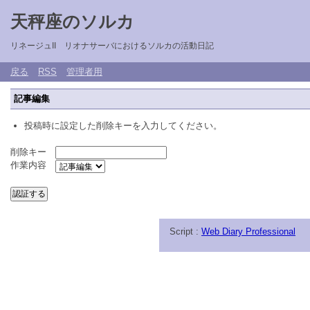
天秤座のソルカ
リネージュII リオナサーバにおけるソルカの活動日記
戻る
RSS
管理者用
記事編集
投稿時に設定した削除キーを入力してください。
削除キー
作業内容
Script :
Web Diary Professional