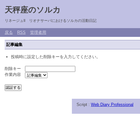
天秤座のソルカ
リネージュII リオナサーバにおけるソルカの活動日記
戻る
RSS
管理者用
記事編集
投稿時に設定した削除キーを入力してください。
削除キー
作業内容
Script :
Web Diary Professional