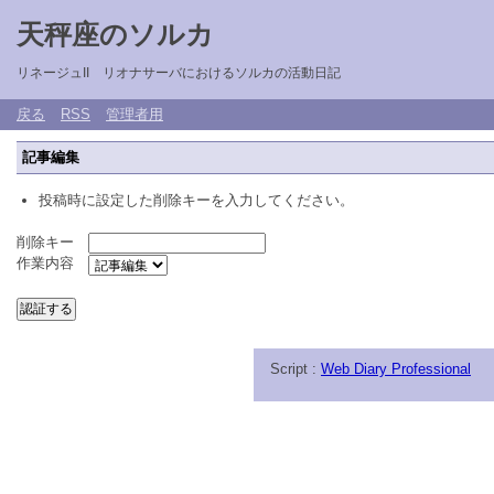
天秤座のソルカ
リネージュII リオナサーバにおけるソルカの活動日記
戻る
RSS
管理者用
記事編集
投稿時に設定した削除キーを入力してください。
削除キー
作業内容
Script :
Web Diary Professional