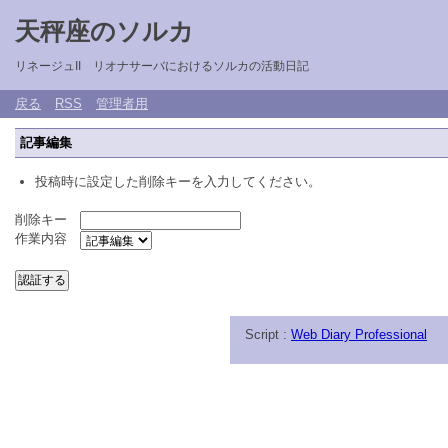
天秤座のソルカ
リネージュII リオナサーバにおけるソルカの活動日記
戻る
RSS
管理者用
記事編集
投稿時に設定した削除キーを入力してください。
削除キー
作業内容
Script :
Web Diary Professional