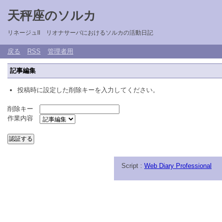
天秤座のソルカ
リネージュII リオナサーバにおけるソルカの活動日記
戻る
RSS
管理者用
記事編集
投稿時に設定した削除キーを入力してください。
削除キー
作業内容
Script :
Web Diary Professional