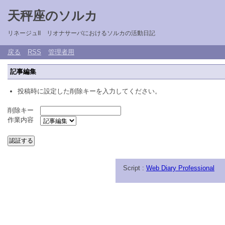
天秤座のソルカ
リネージュII リオナサーバにおけるソルカの活動日記
戻る
RSS
管理者用
記事編集
投稿時に設定した削除キーを入力してください。
削除キー
作業内容
Script :
Web Diary Professional