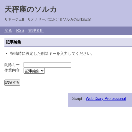
天秤座のソルカ
リネージュII リオナサーバにおけるソルカの活動日記
戻る
RSS
管理者用
記事編集
投稿時に設定した削除キーを入力してください。
削除キー
作業内容
Script :
Web Diary Professional