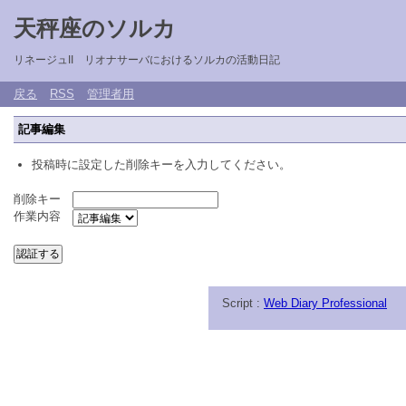
天秤座のソルカ
リネージュII リオナサーバにおけるソルカの活動日記
戻る
RSS
管理者用
記事編集
投稿時に設定した削除キーを入力してください。
削除キー
作業内容
Script :
Web Diary Professional