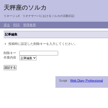
天秤座のソルカ
リネージュII リオナサーバにおけるソルカの活動日記
戻る
RSS
管理者用
記事編集
投稿時に設定した削除キーを入力してください。
削除キー
作業内容
Script :
Web Diary Professional