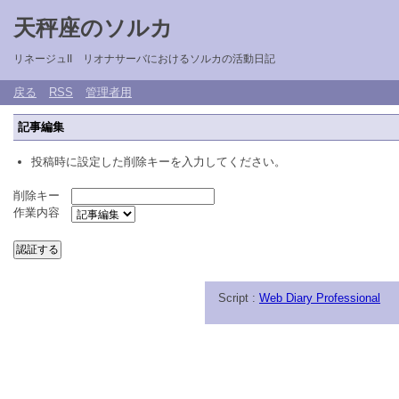
天秤座のソルカ
リネージュII リオナサーバにおけるソルカの活動日記
戻る
RSS
管理者用
記事編集
投稿時に設定した削除キーを入力してください。
削除キー
作業内容
Script :
Web Diary Professional