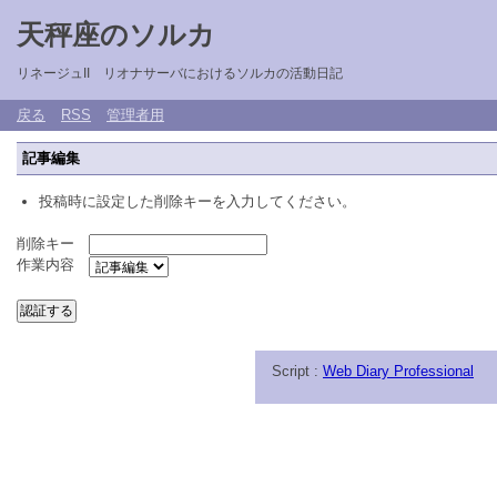
天秤座のソルカ
リネージュII リオナサーバにおけるソルカの活動日記
戻る
RSS
管理者用
記事編集
投稿時に設定した削除キーを入力してください。
削除キー
作業内容
Script :
Web Diary Professional